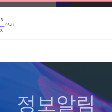
공지사항
15
최…
05-11
06
정보알림