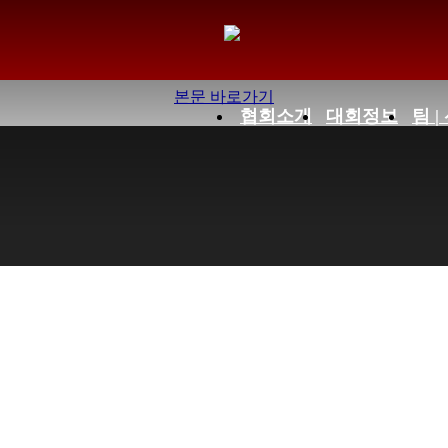
하위분류
하위분류
하위분류
하위분류
하위분류
공지사항 9 페이지
본문 바로가기
협회소개
대회정보
팀 |