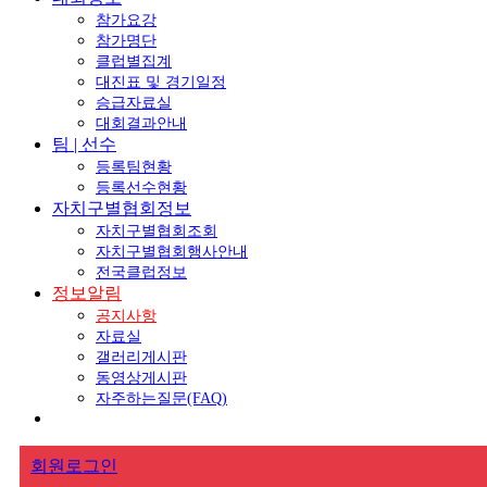
참가요강
참가명단
클럽별집계
대진표 및 경기일정
승급자료실
대회결과안내
팀 | 선수
등록팀현황
등록선수현황
자치구별협회정보
자치구별협회조회
자치구별협회행사안내
전국클럽정보
정보알림
공지사항
자료실
갤러리게시판
동영상게시판
자주하는질문(FAQ)
회원로그인