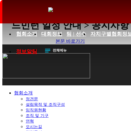
제3회 쉬엄쉬엄 한강 3종축제 
드민턴 일정 안내 > 공지사항
협회소개
대회정보
팀 | 선수
자치구별협회정
본문 바로가기
notes
전체메뉴
정보알림
협회소개
정견문
설립목적 및 조직구성
임직원현황
조직 및 기구
연혁
오시는길