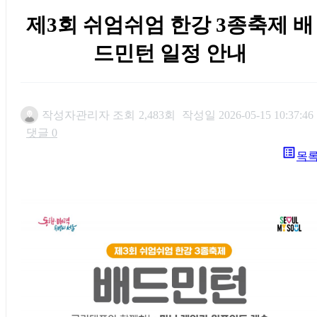
제3회 쉬엄쉬엄 한강 3종축제 배
드민턴 일정 안내
작성자
관리자
조회
2,483회
작성일
2026-05-15 10:37:46
댓글
0
list_alt
목
본문