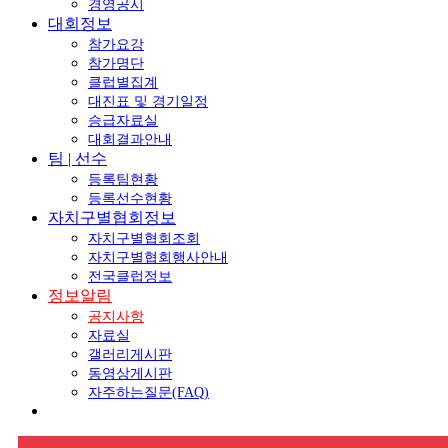
경영공시
대회정보
참가요강
참가명단
클럽별집계
대진표 및 경기일정
승급자료실
대회결과안내
팀 | 선수
등록팀현황
등록선수현황
자치구별협회정보
자치구별협회조회
자치구별협회행사안내
전국클럽정보
정보알림
공지사항
자료실
갤러리게시판
동영상게시판
자주하는질문(FAQ)